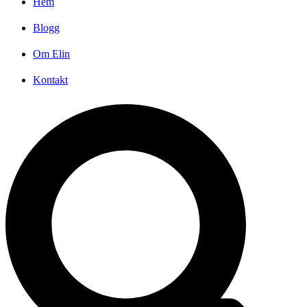
Hem
Blogg
Om Elin
Kontakt