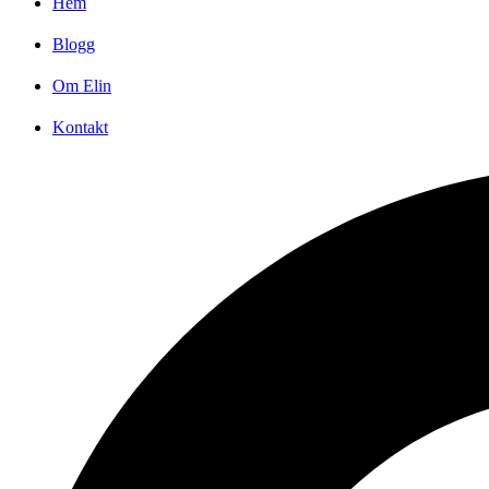
Hem
Blogg
Om Elin
Kontakt