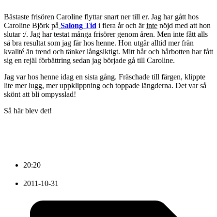
Bästaste frisören Caroline flyttar snart ner till er. Jag har gått hos
Caroline Björk på
Salong Tid
i flera år och är
inte
nöjd med att hon
slutar :/. Jag har testat många frisörer genom åren. Men inte fått alls
så bra resultat som jag får hos henne. Hon utgår alltid mer från
kvalité än trend och tänker långsiktigt. Mitt hår och hårbotten har fått
sig en rejäl förbättring sedan jag började gå till Caroline.
Jag var hos henne idag en sista gång. Fräschade till färgen, klippte
lite mer lugg, mer uppklippning och toppade längderna. Det var så
skönt att bli ompysslad!
Så här blev det!
20:20
2011-10-31