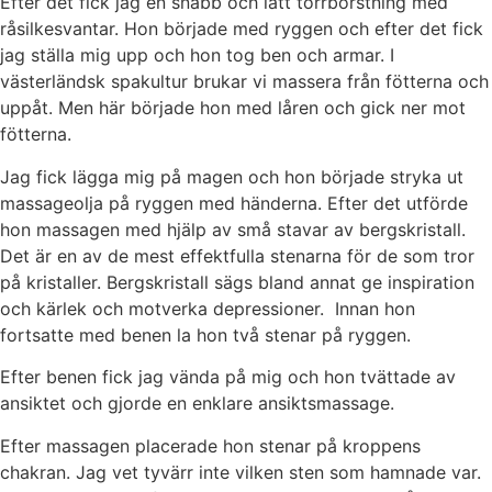
Efter det fick jag en snabb och lätt torrborstning med
råsilkesvantar. Hon började med ryggen och efter det fick
jag ställa mig upp och hon tog ben och armar. I
västerländsk spakultur brukar vi massera från fötterna och
uppåt. Men här började hon med låren och gick ner mot
fötterna.
Jag fick lägga mig på magen och hon började stryka ut
massageolja på ryggen med händerna. Efter det utförde
hon massagen med hjälp av små stavar av bergskristall.
Det är en av de mest effektfulla stenarna för de som tror
på kristaller. Bergskristall sägs bland annat ge inspiration
och kärlek och motverka depressioner. Innan hon
fortsatte med benen la hon två stenar på ryggen.
Efter benen fick jag vända på mig och hon tvättade av
ansiktet och gjorde en enklare ansiktsmassage.
Efter massagen placerade hon stenar på kroppens
chakran. Jag vet tyvärr inte vilken sten som hamnade var.