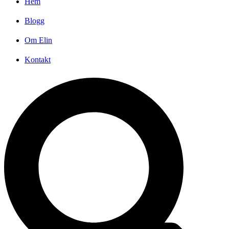
Hem
Blogg
Om Elin
Kontakt