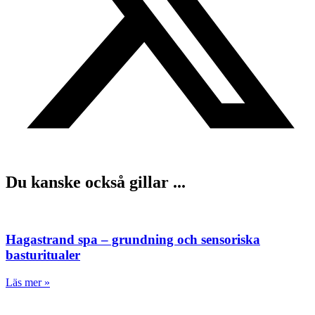
Du kanske också gillar ...
Hagastrand spa – grundning och sensoriska
basturitualer
Läs mer »