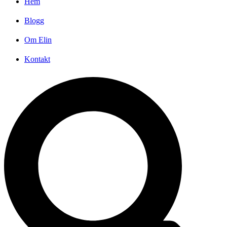
Hem
Blogg
Om Elin
Kontakt