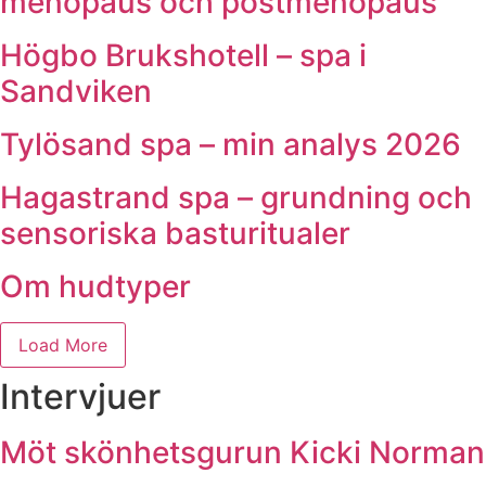
menopaus och postmenopaus
Högbo Brukshotell – spa i
Sandviken
Tylösand spa – min analys 2026
Hagastrand spa – grundning och
sensoriska basturitualer
Om hudtyper
Load More
Intervjuer
Möt skönhetsgurun Kicki Norman