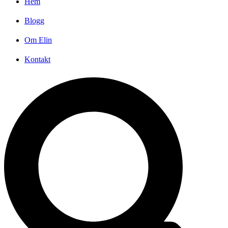
Hem
Blogg
Om Elin
Kontakt