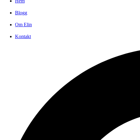
Hem
Blogg
Om Elin
Kontakt