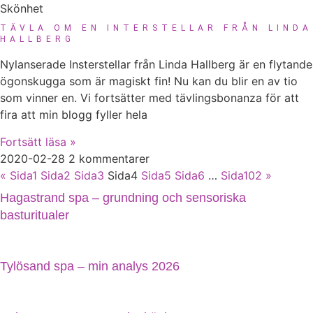
Skönhet
TÄVLA OM EN INTERSTELLAR FRÅN LINDA
HALLBERG
Nylanserade Insterstellar från Linda Hallberg är en flytande
ögonskugga som är magiskt fin! Nu kan du blir en av tio
som vinner en. Vi fortsätter med tävlingsbonanza för att
fira att min blogg fyller hela
Fortsätt läsa »
2020-02-28
2 kommentarer
«
Sida
1
Sida
2
Sida
3
Sida
4
Sida
5
Sida
6
…
Sida
102
»
Hagastrand spa – grundning och sensoriska
basturitualer
Tylösand spa – min analys 2026