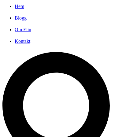
Hem
Blogg
Om Elin
Kontakt