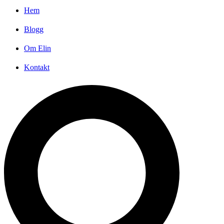
Hem
Blogg
Om Elin
Kontakt