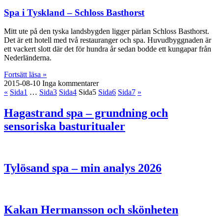
Spa i Tyskland – Schloss Basthorst
Mitt ute på den tyska landsbygden ligger pärlan Schloss Basthorst.
Det är ett hotell med två restauranger och spa. Huvudbyggnaden är
ett vackert slott där det för hundra år sedan bodde ett kungapar från
Nederländerna.
Fortsätt läsa »
2015-08-10
Inga kommentarer
«
Sida
1
…
Sida
3
Sida
4
Sida
5
Sida
6
Sida
7
»
Hagastrand spa – grundning och
sensoriska basturitualer
Tylösand spa – min analys 2026
Kakan Hermansson och skönheten