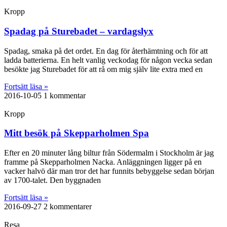
Kropp
Spadag på Sturebadet – vardagslyx
Spadag, smaka på det ordet. En dag för återhämtning och för att
ladda batterierna. En helt vanlig veckodag för någon vecka sedan
besökte jag Sturebadet för att rå om mig själv lite extra med en
Fortsätt läsa »
2016-10-05
1 kommentar
Kropp
Mitt besök på Skepparholmen Spa
Efter en 20 minuter lång biltur från Södermalm i Stockholm är jag
framme på Skepparholmen Nacka. Anläggningen ligger på en
vacker halvö där man tror det har funnits bebyggelse sedan början
av 1700-talet. Den byggnaden
Fortsätt läsa »
2016-09-27
2 kommentarer
Resa