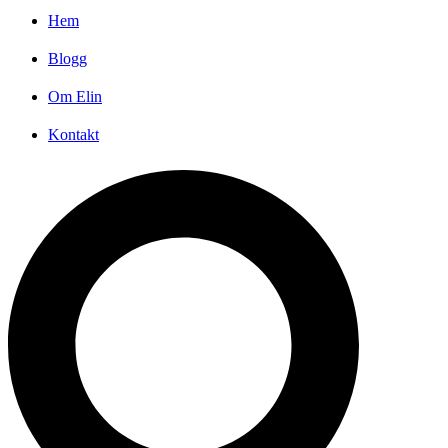
Hem
Blogg
Om Elin
Kontakt