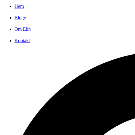
Hem
Blogg
Om Elin
Kontakt